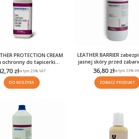
LEATHER BARRIER zabezpi
ATHER PROTECTION CREAM
jasnej skóry przed zabar
 ochronny do tapicerki
od jeansu, gazet it
skórzanej (150 ml)
36,80 zł
42,70 zł
w tym %s VAT
w tym %s VAT
w tym
23%
VA
w tym
23%
VAT
Cena brutto
Cena brutto
DO KOSZYKA
ZOBACZ PRODUKT