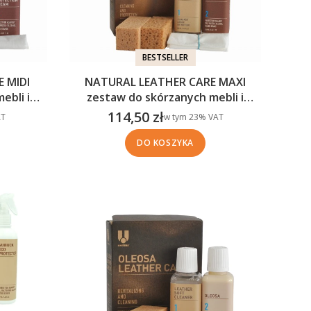
BESTSELLER
 MIDI
NATURAL LEATHER CARE MAXI
ebli i
zestaw do skórzanych mebli i
)
galanterii (2x250ml)
114,50 zł
w tym %s VAT
T
w tym
23%
VAT
Cena brutto
DO KOSZYKA