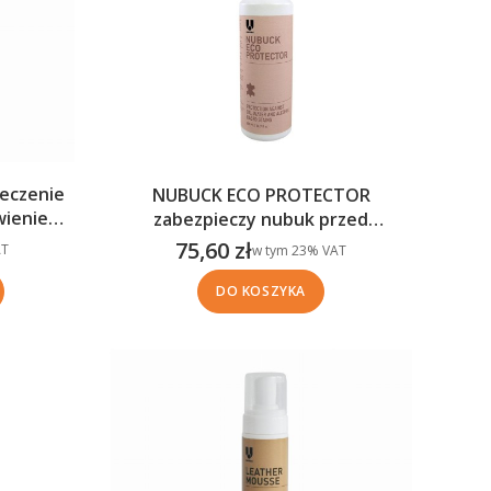
eczenie
NUBUCK ECO PROTECTOR
wieniem
zabezpieczy nubuk przed
p.
wnikaniem zabrudzeń (500 ml)
75,60 zł
w tym %s VAT
T
w tym
23%
VAT
Cena brutto
DO KOSZYKA