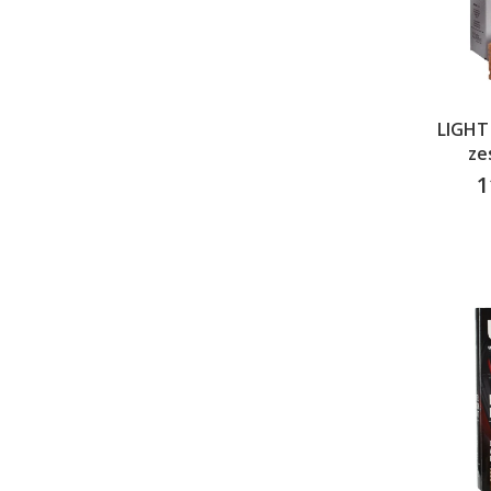
LIGHT
ze
czyszcze
1
C