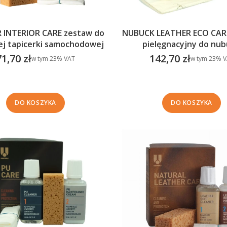
 INTERIOR CARE zestaw do
NUBUCK LEATHER ECO CAR
ej tapicerki samochodowej
pielęgnacyjny do nu
71,70 zł
142,70 zł
w tym %s VAT
w tym %s VA
w tym
23%
VAT
w tym
23%
V
Cena brutto
Cena brutto
DO KOSZYKA
DO KOSZYKA