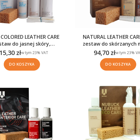
NATURAL LEATHER CARE
 COLORED LEATHER CARE
zestaw do skórzanych m
staw do jasnej skóry,
galanterii (2x150ml
nie i zabezpieczenie przed
94,70 zł
15,30 zł
w tym %s VAT
w tym %s VAT
w tym
23%
VA
w tym
23%
VAT
Cena brutto
ena brutto
przebarwieniami
DO KOSZYKA
DO KOSZYKA