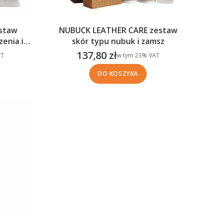
staw
NUBUCK LEATHER CARE zestaw
skór typu nubuk i zamsz
137,80 zł
w tym %s VAT
T
w tym
23%
VAT
Cena brutto
DO KOSZYKA