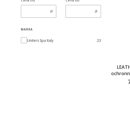
Cena od
Cena do
zł
zł
MARKA
Marka
Uniters Spa Italy
23
LEAT
ochronn