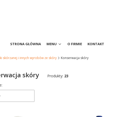
STRONA GŁÓWNA
MENU
O FIRMIE
KONTAKT
ki skórzanej i innych wyrobów ze skóry
Konserwacja skóry
rwacja skóry
Produkty:
23
produktów
e:
e