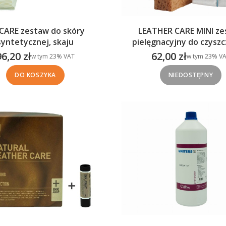
LEATHER CARE MINI ze
CARE zestaw do skóry
pielęgnacyjny do czyszczenia i
syntetycznej, skaju
konserwacji
62,00 zł
96,20 zł
w tym %s VAT
w tym %s VAT
w tym
23%
VA
w tym
23%
VAT
Cena brutto
Cena brutto
DO KOSZYKA
NIEDOSTĘPNY