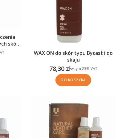
czenia
ych skór
T
WAX ON do skór typu Bycast i do
AT
skaju
78,30 zł
w tym %s VAT
w tym
23%
VAT
Cena brutto
DO KOSZYKA