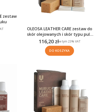
E zestaw
buku
OLEOSA LEATHER CARE zestaw do
T
AT
skór olejowanych i skór typu pull-
up
116,20 zł
w tym %s VAT
w tym
23%
VAT
Cena brutto
DO KOSZYKA