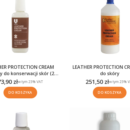
HER PROTECTION CREAM
LEATHER PROTECTION CR
y do konserwacji skór (250
do skóry
ml )
73,90 zł
251,50 zł
w tym %s VAT
w tym %s VA
w tym
23%
VAT
w tym
23%
V
Cena brutto
Cena brutto
DO KOSZYKA
DO KOSZYKA