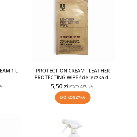
PROTECTION CREAM - LEATHER
EAM 1 L
PROTECTING WIPE ściereczka do
skóry
5,50 zł
w tym %s VAT
T
w tym
23%
VAT
AT
Cena brutto
DO KOSZYKA