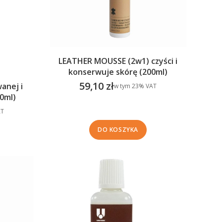
LEATHER MOUSSE (2w1) czyści i
konserwuje skórę (200ml)
59,10 zł
anej i
w tym %s VAT
w tym
23%
VAT
Cena brutto
50ml)
T
DO KOSZYKA