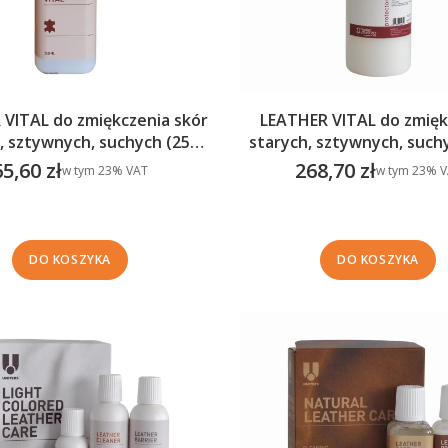
LEATHER VITAL do zmięk
VITAL do zmiękczenia skór
starych, sztywnych, such
, sztywnych, suchych (250
(1 L)
ml)
268,70 zł
65,60 zł
w tym %s VA
w tym %s VAT
w tym
23%
V
w tym
23%
VAT
Cena brutto
Cena brutto
DO KOSZYKA
DO KOSZYKA