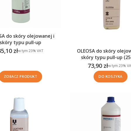
A do skóry olejowanej i
skóry typu pull-up
35,10 zł
OLEOSA do skóry olejow
w tym %s VAT
w tym
23%
VAT
Cena brutto
skóry typu pull-up (2
73,90 zł
w tym %s VAT
w tym
23%
VA
Cena brutto
ZOBACZ PRODUKT
DO KOSZYKA