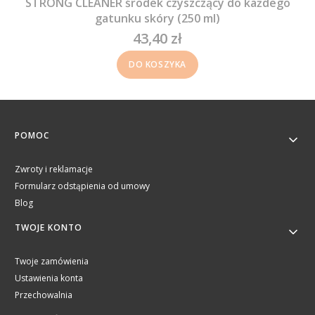
STRONG CLEANER środek czyszczący do każdego
gatunku skóry (250 ml)
43,40 zł
Cena
DO KOSZYKA
Linki w stopce
POMOC
Zwroty i reklamacje
Formularz odstąpienia od umowy
Blog
TWOJE KONTO
Twoje zamówienia
Ustawienia konta
Przechowalnia