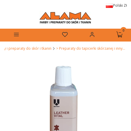
Polski
Zł
Produkt
Menu
Ulubione
Zaloguj się
Koszyk
by i preparaty do skór i tkanin
> Preparaty do tapicerki skórzanej i innych wyrobów ze skóry