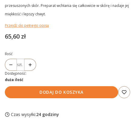
przesuszonych skór. Preparat wchłania się całkowicie w skórę i nadaje jej
miękkość i lepszy chwyt.
Przejdź do pełnego opisu
Cena
65,60 zł
Ilość
szt.
Dostępność:
duża ilość
DODAJ DO KOSZYKA
Czas wysyłki:
24 godziny