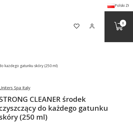
Polski
Zł
Produkty 
Koszyk
Ulubione
Zaloguj się
o każdego gatunku skóry (250 ml)
Uniters Spa Italy
STRONG CLEANER środek
czyszczący do każdego gatunku
skóry (250 ml)