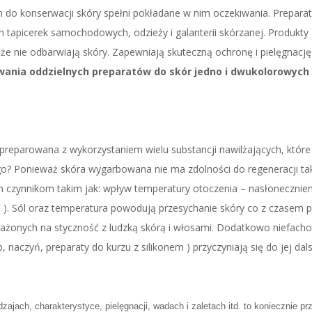
 do konserwacji skóry spełni pokładane w nim oczekiwania. Preparat
ch tapicerek samochodowych, odzieży i galanterii skórzanej. Produkt
że nie odbarwiają skóry. Zapewniają skuteczną ochronę i pielęgna
ywania oddzielnych preparatów do skór jedno i dwukolorowych 
spreparowana z wykorzystaniem wielu substancji nawilżających, które
zego? Ponieważ skóra wygarbowana nie ma zdolności do regeneracji t
 czynnikom takim jak: wpływ temperatury otoczenia – nasłonecznienie
ie ). Sól oraz temperatura powodują przesychanie skóry co z czasem 
rażonych na styczność z ludzką skórą i włosami. Dodatkowo niefac
 naczyń, preparaty do kurzu z silikonem ) przyczyniają się do jej dals
odzajach, charakterystyce, pielęgnacji, wadach i zaletach itd. to koniecznie 