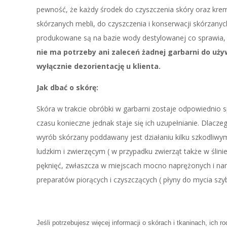
pewność, że każdy środek do czyszczenia skóry oraz krem
skórzanych mebli, do czyszczenia i konserwacji skórzany
produkowane są na bazie wody destylowanej co sprawia, 
nie ma potrzeby ani zaleceń żadnej garbarni do uż
wyłącznie dezorientację u klienta.
Jak dbać o skórę:
Skóra w trakcie obróbki w garbarni zostaje odpowiednio 
czasu konieczne jednak staje się ich uzupełnianie. Dlac
wyrób skórzany poddawany jest działaniu kilku szkodliwym
ludzkim i zwierzęcym ( w przypadku zwierząt także w ślin
pęknięć, zwłaszcza w miejscach mocno naprężonych i na
preparatów piorących i czyszczących ( płyny do mycia szyb,
Jeśli potrzebujesz więcej informacji o skórach i tkaninach, ich r