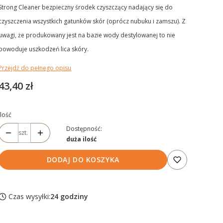
Strong Cleaner bezpieczny środek czyszczący nadający się do
czyszczenia wszystkich gatunków skór (oprócz nubuku i zamszu). Z
uwagi, że produkowany jest na bazie wody destylowanej to nie
powoduje uszkodzeń lica skóry.
Przejdź do pełnego opisu
Cena
43,40 zł
Ilość
Dostępność:
szt.
duża ilość
DODAJ DO KOSZYKA
Czas wysyłki:
24 godziny