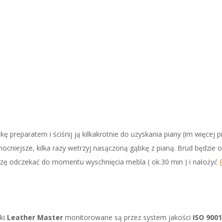
ę preparatem i ściśnij ją kilkakrotnie do uzyskania piany (im więcej p
cniejsze, kilka razy wetrzyj nasączoną gąbkę z pianą. Brud będzie os
roszę odczekać do momentu wyschnięcia mebla ( ok.30 min ) i nałożyć
ki
Leather Master
monitorowane są przez system jakości
ISO 900