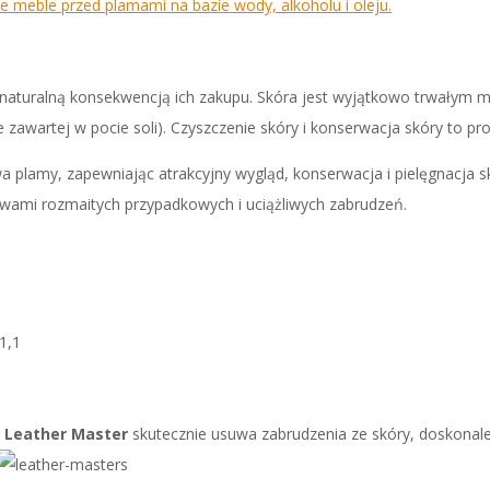
e meble przed plamami na bazie wody, alkoholu i oleju.
naturalną konsekwencją ich zakupu. Skóra jest wyjątkowo trwałym m
 zawartej w pocie soli). Czyszczenie skóry i konserwacja skóry to pr
wa plamy, zapewniając atrakcyjny wygląd, konserwacja i pielęgnacja s
twami rozmaitych przypadkowych i uciążliwych zabrudzeń.
1,1
Leather Master
skutecznie usuwa zabrudzenia ze skóry, doskonale