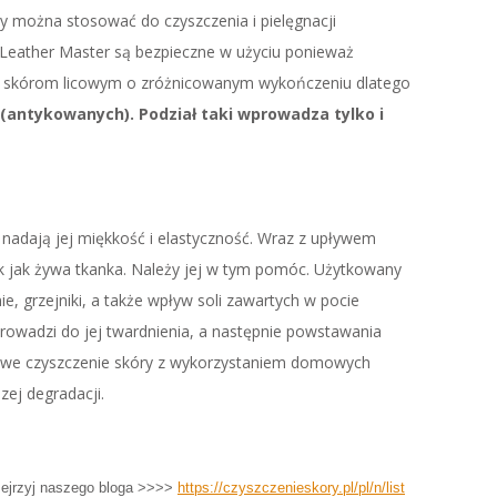
y można stosować do czyszczenia i pielęgnacji
y Leather Master są bezpieczne w użyciu ponieważ
cję skórom licowym o zróżnicowanym wykończeniu dlatego
(antykowanych). Podział taki wprowadza tylko i
 nadają jej miękkość i elastyczność. Wraz z upływem
ak jak żywa tkanka. Należy jej w tym pomóc. Użytkowany
, grzejniki, a także wpływ soli zawartych w pocie
prowadzi do jej twardnienia, a następnie powstawania
howe czyszczenie skóry z wykorzystaniem domowych
zej degradacji.
przejrzyj naszego bloga >>>>
https://czyszczenieskory.pl/pl/n/list