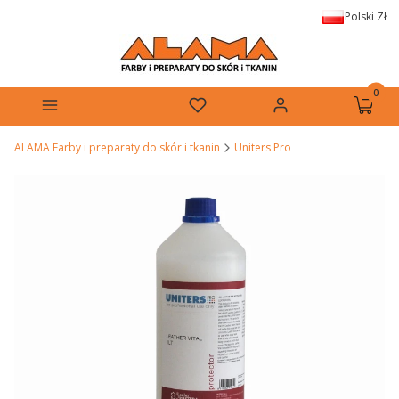
Polski
Zł
Produkt
Menu
Ulubione
Zaloguj się
Koszyk
ALAMA Farby i preparaty do skór i tkanin
Uniters Pro