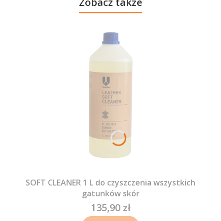
Zobacz także
SOFT CLEANER 1 L do czyszczenia wszystkich
gatunków skór
135,90 zł
Cena