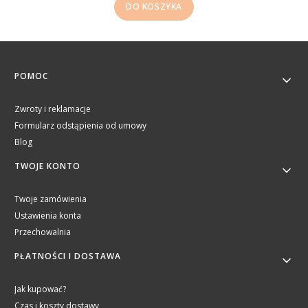
DO KOSZYKA
Linki w stopce
POMOC
Zwroty i reklamacje
Formularz odstąpienia od umowy
Blog
TWOJE KONTO
Twoje zamówienia
Ustawienia konta
Przechowalnia
PŁATNOŚCI I DOSTAWA
Jak kupować?
Czas i koszty dostawy