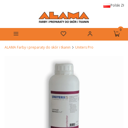
Polski
Zł
Produkt
Menu
Ulubione
Zaloguj się
Koszyk
ALAMA Farby i preparaty do skór i tkanin
Uniters Pro