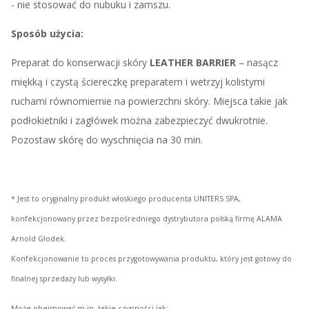
- nie stosować do nubuku i zamszu.
Sposób użycia:
Preparat do konserwacji skóry
LEATHER BARRIER
– nasącz
miękką i czystą ściereczkę preparatem i wetrzyj kolistymi
ruchami równomiernie na powierzchni skóry. Miejsca takie jak
podłokietniki i zagłówek można zabezpieczyć dwukrotnie.
Pozostaw skórę do wyschnięcia na 30 min.
* Jest to oryginalny produkt włoskiego producenta UNITERS SPA,
konfekcjonowany przez bezpośredniego dystrybutora polską firmę ALAMA
Arnold Głodek.
Konfekcjonowanie to proces przygotowywania produktu, który jest gotowy do
finalnej sprzedaży lub wysyłki.
Może obejmować m.in. takie czynności jak: