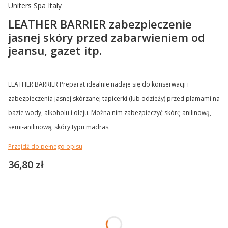
Uniters Spa Italy
LEATHER BARRIER zabezpieczenie
jasnej skóry przed zabarwieniem od
jeansu, gazet itp.
LEATHER BARRIER Preparat idealnie nadaje się do konserwacji i
zabezpieczenia jasnej skórzanej tapicerki (lub odzieży) przed plamami na
bazie wody, alkoholu i oleju. Można nim zabezpieczyć skórę anilinową,
semi-anilinową, skóry typu madras.
Przejdź do pełnego opisu
Cena
36,80 zł
Wybierz wariant produktu:
Poszczególne warianty mogą różnić się ceną