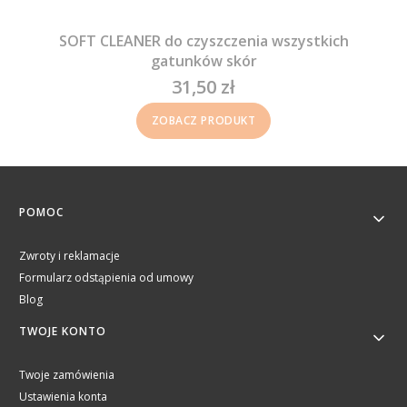
SOFT CLEANER do czyszczenia wszystkich
gatunków skór
31,50 zł
Cena
ZOBACZ PRODUKT
Linki w stopce
POMOC
Zwroty i reklamacje
Formularz odstąpienia od umowy
Blog
TWOJE KONTO
Twoje zamówienia
Ustawienia konta