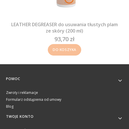
LEATHER DEGREASER do usuwania tłustych plam
ze skóry (200 ml)
93,70 zł
Cena
DO KOSZYKA
Linki w stopce
POMOC
Zwroty i reklamacje
Formularz odstąpienia od umowy
Blog
TWOJE KONTO