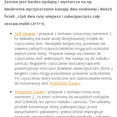
Zestaw jest bardzo wydajny i wystarcza na np.
dwukrotne wyczyszczenie kanapy dwu osobowej i dwóch
foteli , czyli dwa razy umyjesz i zabezpieczysz cały
zestaw mebli (2+1+1)
.
Soft Cleaner
-
preparat z zestawu oznaczony numerem 1,
to delikatny (na bazie wody destylowanej) środek do
czyszczenia skór. Niezwykle bezpieczny, ponieważ nie
zawiera żadnych rozpuszczalników mogących uszkodzić
wykończenie skóry. Preparat nadaje się również do
czyszczenia skór anilinowych. Nie nadaje się do nubuku i
zamszu. Regularne czyszczenie skórzanej tapicerki
powstrzymuje niszczące działanie zanieczyszczeń, które z
biegiem czasu mogą powodować poważne uszkodzenia.
Po czyszczeniu skóry konieczne jest zastosowanie kremu
do konserwacji skór
Protection Cream
.
Protection Cream
-
preparat z zestawu oznaczony
numerem 2 , to
krem ochronny do wszystkich rodzajów
skór (UWAGA, bo oprócz nubuku i zamszu). Ten unikalny
produkt konserwuje skórę (zabezpieczając przed
wysychaniem i pękaniem) i jednocześnie impregnuje
porowatą powierzchnię, wprowadza niezbędną odżywkę,