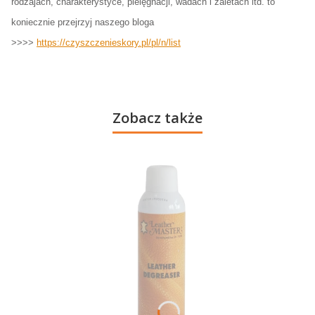
rodzajach, charakterystyce, pielęgnacji, wadach i zaletach itd. to
koniecznie przejrzyj naszego bloga
>>>>
https://czyszczenieskory.pl/pl/n/list
Zobacz także