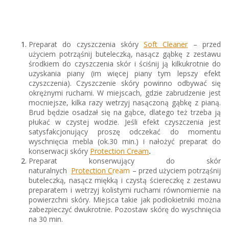
Preparat do czyszczenia skóry
Soft Cleaner
– przed
użyciem potrząśnij buteleczką, nasącz gąbkę z zestawu
środkiem do czyszczenia skór i ściśnij ją kilkukrotnie do
uzyskania piany (im więcej piany tym lepszy efekt
czyszczenia). Czyszczenie skóry powinno odbywać się
okrężnymi ruchami. W miejscach, gdzie zabrudzenie jest
mocniejsze, kilka razy wetrzyj nasączoną gąbkę z pianą.
Brud będzie osadzał się na gąbce, dlatego też trzeba ją
płukać w czystej wodzie. Jeśli efekt czyszczenia jest
satysfakcjonujący proszę odczekać do momentu
wyschnięcia mebla (ok.30 min.) i nałożyć preparat do
konserwacji skóry
Protection
Cream
.
Preparat konserwujący do skór
naturalnych
Protection C
ream
– przed użyciem potrząśnij
buteleczką, nasącz miękką i czystą ściereczkę z zestawu
preparatem i wetrzyj kolistymi ruchami równomiernie na
powierzchni skóry. Miejsca takie jak podłokietniki można
zabezpieczyć dwukrotnie. Pozostaw skórę do wyschnięcia
na 30 min.