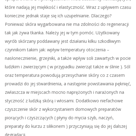
które nadają jej miękkość i elastyczność. Wraz z upływem czasu
konieczne jednak staje się ich uzupełnianie. Dlaczego?
Ponieważ skóra wygarbowana nie ma zdolności do regeneracji
tak jak żywa tkanka. Należy jej w tym pomóc. Użytkowany
wyrób skórzany poddawany jest działaniu kilku szkodliwym
czynnikom takim jak: wpływ temperatury otoczenia –
nasłonecznienie, grzejniki, a także wpływ soli zawartych w pocie
ludzkim i zwierzęcym ( w przypadku zwierząt także w ślinie ). Sól
oraz temperatura powodują przesychanie skóry co z czasem
prowadzi do jej stwardnienia, a następnie powstawania pęknięć,
zwłaszcza w miejscach mocno naprężonych i narażonych na
styczność z ludzką skórą i włosami. Dodatkowo niefachowe
czyszczenie skór z wykorzystaniem domowych preparatów
piorących i czyszczących ( płyny do mycia szyb, naczyń,
preparaty do kurzu z silikonem ) przyczyniają się do jej dalszej
degradacji.