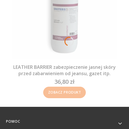
LEATHER BARRIER zabezpieczenie jasnej skóry
przed zabarwieniem od jeansu, gazet itp.
36,80 zł
Cena
ZOBACZ PRODUKT
Linki w stopce
POMOC