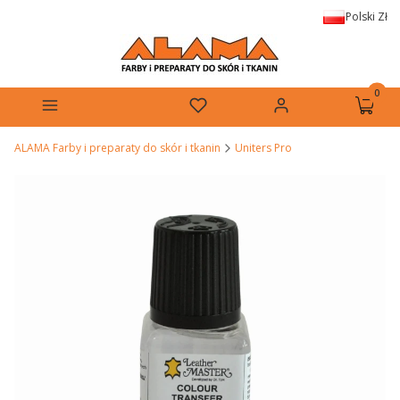
Polski
Zł
Produkt
Menu
Ulubione
Zaloguj się
Koszyk
ALAMA Farby i preparaty do skór i tkanin
Uniters Pro