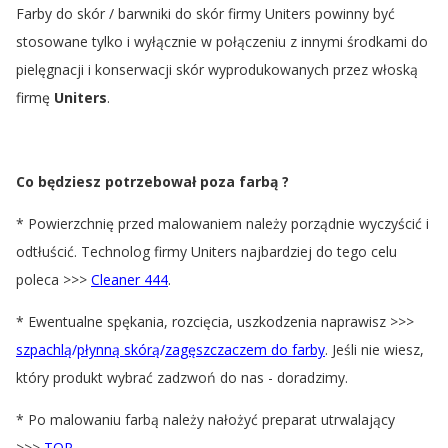
Farby do skór / barwniki do skór firmy Uniters powinny być
stosowane tylko i wyłącznie w połączeniu z innymi środkami do
pielęgnacji i konserwacji skór wyprodukowanych przez włoską
firmę
Uniters
.
Co będziesz potrzebował poza farbą ?
* Powierzchnię przed malowaniem należy porządnie wyczyścić i
odtłuścić. Technolog firmy Uniters najbardziej do tego celu
poleca >>>
Cleaner 444
.
* Ewentualne spękania, rozcięcia, uszkodzenia naprawisz >>>
szpachlą
/
płynną skórą
/
zagęszczaczem do farby
. Jeśli nie wiesz,
który produkt wybrać zadzwoń do nas - doradzimy.
* Po malowaniu farbą należy nałożyć preparat utrwalający
>>>
TOP
.