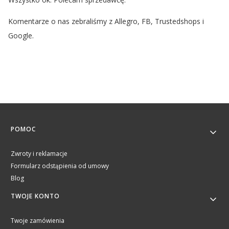
Komentarze o nas zebraliśmy z Allegro, FB, Trustedshops i
Google.
Linki w stopce
POMOC
Zwroty i reklamacje
Formularz odstąpienia od umowy
Blog
TWOJE KONTO
Twoje zamówienia