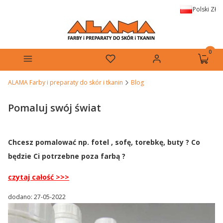
Polski
Zł
Produkt
Menu
Ulubione
Zaloguj się
Koszyk
ALAMA Farby i preparaty do skór i tkanin
Blog
Pomaluj swój świat
Chcesz pomalować np. fotel , sofę, torebkę, buty ? Co
będzie Ci potrzebne poza farbą ?
czytaj całość >>>
dodano: 27-05-2022