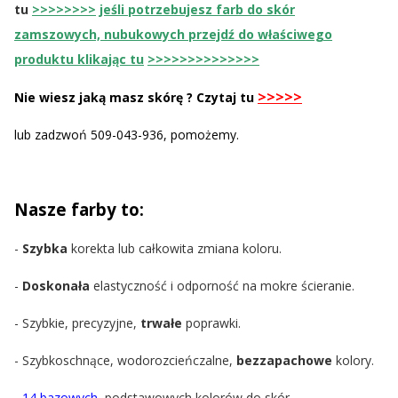
tu
>>>>>>>>
jeśli potrzebujesz farb do skór
zamszowych, nubukowych przejdź do właściwego
produktu klikając tu
>>>>>>>>>>>>>>
>>>>>
Nie wiesz jaką masz skórę ? Czytaj tu
lub zadzwoń 509-043-936, pomożemy.
Nasze farby to:
-
Szybka
korekta lub całkowita zmiana koloru.
-
Doskonała
elastyczność i odporność na mokre ścieranie.
- Szybkie, precyzyjne,
trwałe
poprawki.
- Szybkoschnące, wodorozcieńczalne,
bezzapachowe
kolory.
-
14 bazowych
, podstawowych kolorów do skór