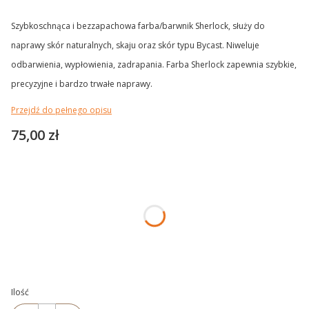
Szybkoschnąca i bezzapachowa farba/barwnik Sherlock, służy do
naprawy skór naturalnych, skaju oraz skór typu Bycast. Niweluje
odbarwienia, wypłowienia, zadrapania. Farba Sherlock zapewnia szybkie,
precyzyjne i bardzo trwałe naprawy.
Przejdź do pełnego opisu
Cena
75,00 zł
Wybierz wariant produktu:
Poszczególne warianty mogą różnić się ceną
*
POJEMNOŚĆ
Wybierz
Ilość