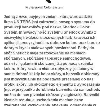
Jedną z rewolucyjnych zmian , którą wprowadziła
firma UNITERS jest wdrożenie nowego systemu do
produkcji barwników pod nazwą Sherlock Color
System. Innowacyjność systemu Sherlock wynika z
niezwykłej trwałości stosowanych farb, łatwości ich
aplikacji, precyzyjności w doborze koloru oraz bardzo
dobrym kryciu malowanych powierzchni. Farby do
skór Sherlock mają zastosowanie na meblach
skórzanych, skórzanej tapicerce samochodowej,
odzieży i galanterii skórzanej. Za pomocą czujnika
koloru, który zawiera skaner optyczny, jesteśmy w
stanie dobrać każdy kolor skóry, a barwnik dobierany
jest indywidualnie na podstawie przesłanej do nas
próbki skóry lub skórzanego elementu z wyposażenia
(np: w przypadku dorobienia barwnika do samochodu
można do nas przesłać skórzany zagłówek). Barwniki
idealnie redukują uszkodzenia mechaniczne
(zadrapania), wypłowienia, spękania, odbarwienia w