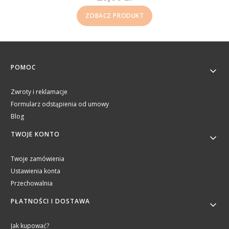
Cena
ZOBACZ PRODUKT
Linki w stopce
POMOC
Zwroty i reklamacje
Formularz odstąpienia od umowy
Blog
TWOJE KONTO
Twoje zamówienia
Ustawienia konta
Przechowalnia
PŁATNOŚCI I DOSTAWA
Jak kupować?