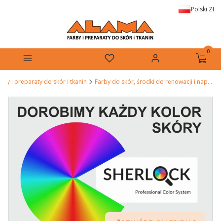
Polski
Zł
Produkt
Menu
Ulubione
Zaloguj się
Koszyk
by i preparaty do skór i tkanin
Farby do skór, środki do renowacji i napraw