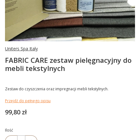
Uniters Spa Italy
FABRIC CARE zestaw pielęgnacyjny do
mebli tekstylnych
Zestaw do czyszczenia oraz impregnacji mebli tekstylnych.
Przejdź do pełnego opisu
Cena
99,80 zł
Ilość