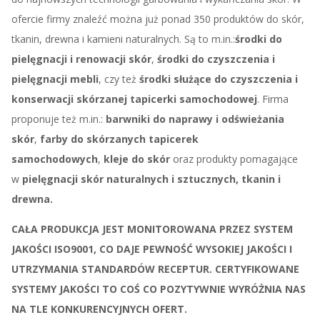
ofercie firmy znaleźć można już ponad 350 produktów do skór,
tkanin, drewna i kamieni naturalnych. Są to m.in.:
środki do
pielęgnacji i renowacji skór
,
środki do czyszczenia i
pielęgnacji mebli
, czy też
środki
służące do czyszczenia i
konserwacji skórzanej tapicerki samochodowej
. Firma
proponuje też m.in.:
barwniki do naprawy i odświeżania
skór
,
farby do skórzanych tapicerek
samochodowych
,
kleje do skór
oraz produkty pomagające
w
pielęgnacji skór naturalnych i sztucznych, tkanin i
drewna.
CAŁA PRODUKCJA JEST MONITOROWANA PRZEZ SYSTEM
JAKOŚCI ISO9001, CO DAJE PEWNOŚĆ WYSOKIEJ JAKOŚCI I
UTRZYMANIA STANDARDÓW RECEPTUR. CERTYFIKOWANE
SYSTEMY JAKOŚCI TO COŚ CO POZYTYWNIE WYRÓŻNIA NAS
NA TLE KONKURENCYJNYCH OFERT.