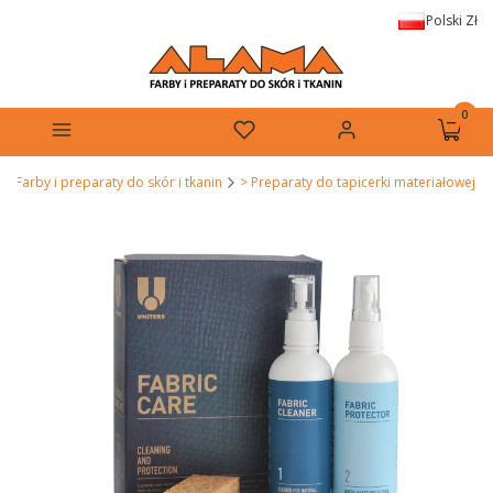
Polski
Zł
Produkt
Menu
Ulubione
Zaloguj się
Koszyk
 Farby i preparaty do skór i tkanin
> Preparaty do tapicerki materiałowej