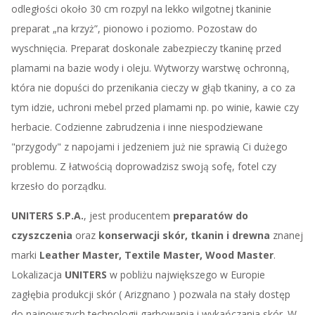
odległości około 30 cm rozpyl na lekko wilgotnej tkaninie
preparat „na krzyż”, pionowo i poziomo. Pozostaw do
wyschnięcia. Preparat doskonale zabezpieczy tkaninę przed
plamami na bazie wody i oleju. Wytworzy warstwę ochronną,
która nie dopuści do przenikania cieczy w głąb tkaniny, a co za
tym idzie, uchroni mebel przed plamami np. po winie, kawie czy
herbacie. Codzienne zabrudzenia i inne niespodziewane
"przygody" z napojami i jedzeniem już nie sprawią Ci dużego
problemu. Z łatwością doprowadzisz swoją sofę, fotel czy
krzesło do porządku.
UNITERS S.P.A.
, jest producentem
preparatów do
czyszczenia
oraz
konserwacji skór, tkanin i drewna
znanej
marki
Leather Master, Textile Master, Wood Master
.
Lokalizacja
UNITERS
w pobliżu największego w Europie
zagłębia produkcji skór ( Arizgnano ) pozwala na stały dostęp
do najnowszych technologii garbowania i wykańczania skór. W