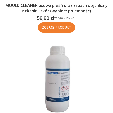
MOULD CLEANER usuwa pleśń oraz zapach stęchlizny
z tkanin i skór (wybierz pojemność)
59,90 zł
w tym %s VAT
w tym
23%
VAT
Cena brutto
ZOBACZ PRODUKT