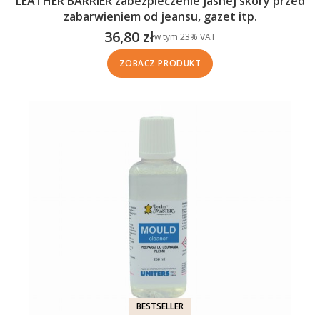
LEATHER BARRIER zabezpieczenie jasnej skóry przed
zabarwieniem od jeansu, gazet itp.
36,80 zł
w tym %s VAT
w tym
23%
VAT
Cena brutto
ZOBACZ PRODUKT
BESTSELLER