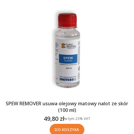
SPEW REMOVER usuwa olejowy matowy nalot ze skór
(100 ml)
49,80 zł
w tym %s VAT
w tym
23%
VAT
Cena brutto
DO KOSZYKA