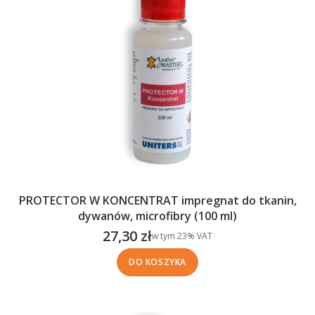
PROTECTOR W KONCENTRAT impregnat do tkanin,
dywanów, microfibry (100 ml)
27,30 zł
w tym %s VAT
w tym
23%
VAT
Cena brutto
DO KOSZYKA