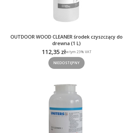
OUTDOOR WOOD CLEANER środek czyszczący do
drewna (1 L)
112,35 zł
w tym %s VAT
w tym
23%
VAT
Cena brutto
NIEDOSTĘPNY