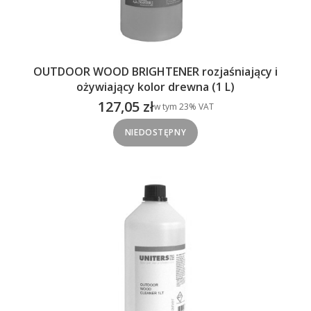
OUTDOOR WOOD BRIGHTENER rozjaśniający i
ożywiający kolor drewna (1 L)
127,05 zł
w tym %s VAT
w tym
23%
VAT
Cena brutto
NIEDOSTĘPNY