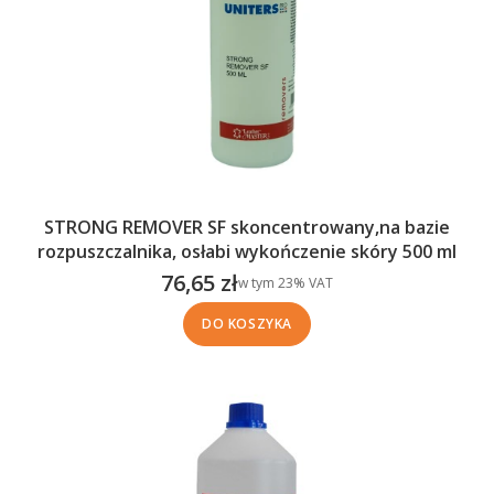
STRONG REMOVER SF skoncentrowany,na bazie
rozpuszczalnika, osłabi wykończenie skóry 500 ml
76,65 zł
w tym %s VAT
w tym
23%
VAT
Cena brutto
DO KOSZYKA