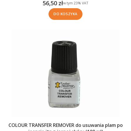
56,50 zł
w tym %s VAT
w tym
23%
VAT
Cena brutto
DO KOSZYKA
COLOUR TRANSFER REMOVER do usuwania plam po