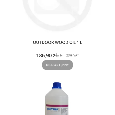
OUTDOOR WOOD OIL 1 L
186,90 zł
w tym %s VAT
w tym
23%
VAT
Cena brutto
NIEDOSTĘPNY