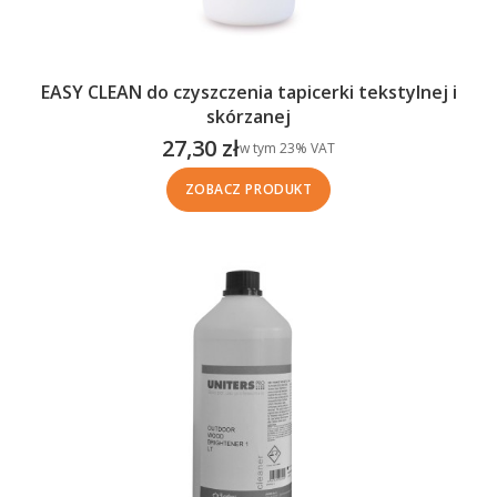
EASY CLEAN do czyszczenia tapicerki tekstylnej i
skórzanej
27,30 zł
w tym %s VAT
w tym
23%
VAT
Cena brutto
ZOBACZ PRODUKT