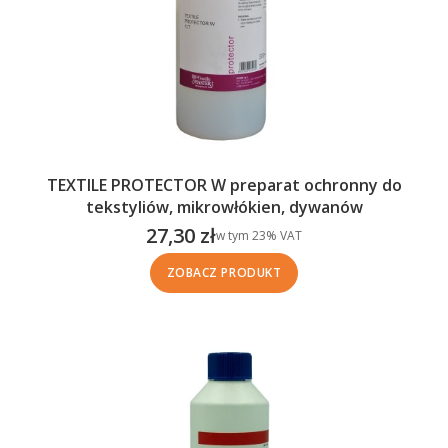
TEXTILE PROTECTOR W preparat ochronny do
tekstyliów, mikrowłókien, dywanów
27,30 zł
w tym %s VAT
w tym
23%
VAT
Cena brutto
ZOBACZ PRODUKT