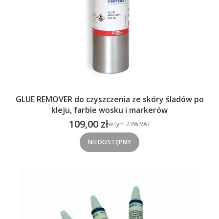
GLUE REMOVER do czyszczenia ze skóry śladów po
kleju, farbie wosku i markerów
109,00 zł
w tym %s VAT
w tym
23%
VAT
Cena brutto
NIEDOSTĘPNY