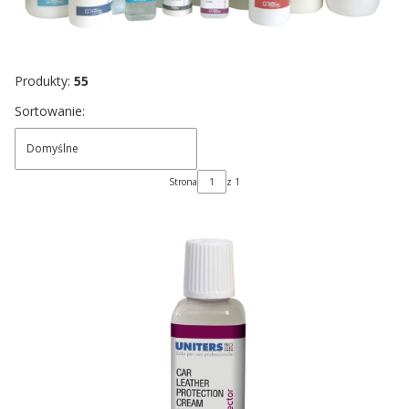
Produkty:
55
Lista produktów
Sortowanie:
Domyślne
Strona
z 1