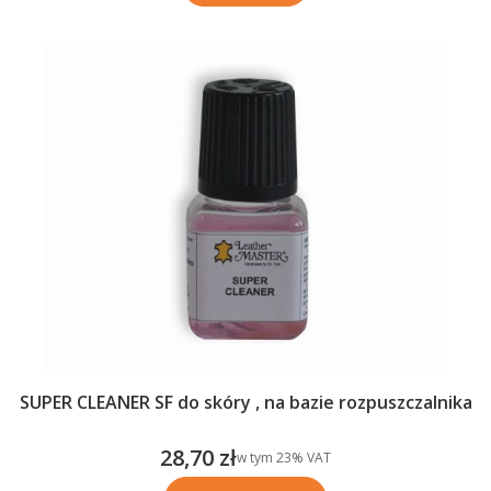
SUPER CLEANER SF do skóry , na bazie rozpuszczalnika
28,70 zł
w tym %s VAT
w tym
23%
VAT
Cena brutto