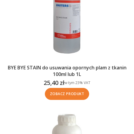
BYE BYE STAIN do usuwania opornych plam z tkanin
100ml lub 1L
25,40 zł
w tym %s VAT
w tym
23%
VAT
Cena brutto
ZOBACZ PRODUKT