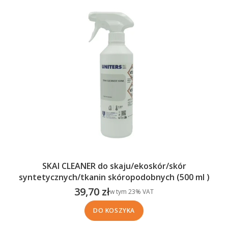
SKAI CLEANER do skaju/ekoskór/skór
syntetycznych/tkanin skóropodobnych (500 ml )
39,70 zł
w tym %s VAT
w tym
23%
VAT
Cena brutto
DO KOSZYKA