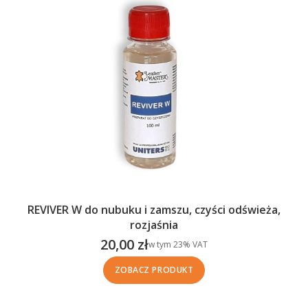
REVIVER W do nubuku i zamszu, czyści odświeża,
rozjaśnia
20,00 zł
w tym %s VAT
w tym
23%
VAT
Cena brutto
ZOBACZ PRODUKT