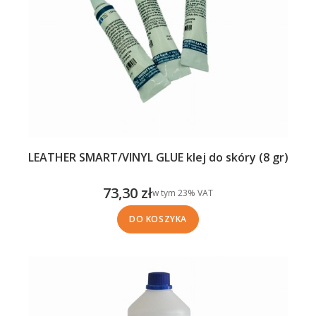
LEATHER SMART/VINYL GLUE klej do skóry (8 gr)
73,30 zł
w tym %s VAT
w tym
23%
VAT
Cena brutto
DO KOSZYKA