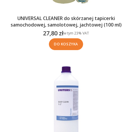
UNIVERSAL CLEANER do skórzanej tapicerki
samochodowej, samolotowej, jachtowej (100 ml)
27,80 zł
w tym %s VAT
w tym
23%
VAT
Cena brutto
DO KOSZYKA