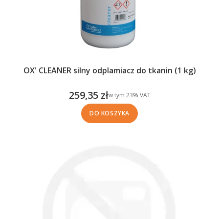
OX' CLEANER silny odplamiacz do tkanin (1 kg)
259,35 zł
w tym %s VAT
w tym
23%
VAT
Cena brutto
DO KOSZYKA