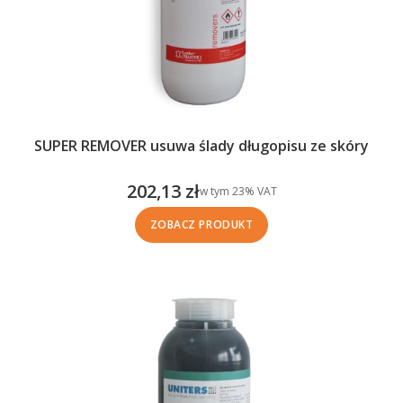
SUPER REMOVER usuwa ślady długopisu ze skóry
202,13 zł
w tym %s VAT
w tym
23%
VAT
Cena brutto
ZOBACZ PRODUKT