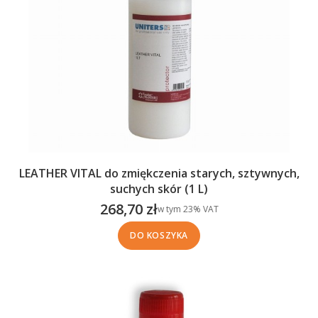
LEATHER VITAL do zmiękczenia starych, sztywnych,
suchych skór (1 L)
268,70 zł
w tym %s VAT
w tym
23%
VAT
Cena brutto
DO KOSZYKA