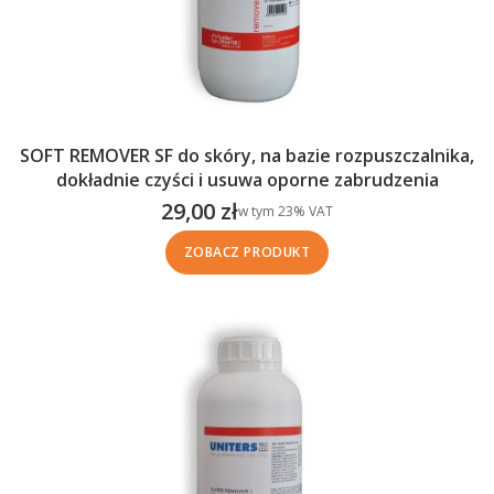
SOFT REMOVER SF do skóry, na bazie rozpuszczalnika,
dokładnie czyści i usuwa oporne zabrudzenia
29,00 zł
w tym %s VAT
w tym
23%
VAT
Cena brutto
ZOBACZ PRODUKT