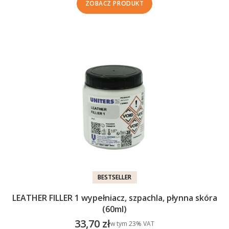
ZOBACZ PRODUKT
BESTSELLER
LEATHER FILLER 1 wypełniacz, szpachla, płynna skóra
(60ml)
33,70 zł
w tym %s VAT
w tym
23%
VAT
Cena brutto