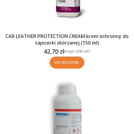
CAR LEATHER PROTECTION CREAM krem ochronny do
tapicerki skórzanej (150 ml)
42,70 zł
w tym %s VAT
w tym
23%
VAT
Cena brutto
DO KOSZYKA