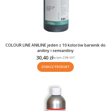
COLOUR LINE ANILINE jeden z 10 kolorów barwnik do
aniliny i semianiliny
30,40 zł
w tym %s VAT
w tym
23%
VAT
Cena brutto
ZOBACZ PRODUKT