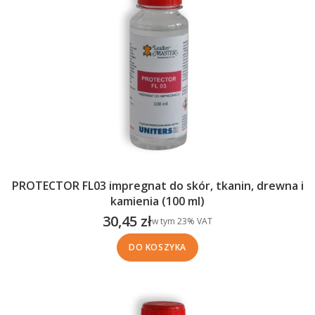
PROTECTOR FL03 impregnat do skór, tkanin, drewna i
kamienia (100 ml)
30,45 zł
w tym %s VAT
w tym
23%
VAT
Cena brutto
DO KOSZYKA