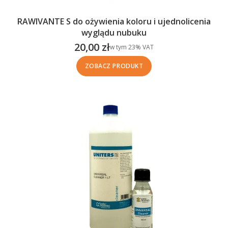
RAWIVANTE S do ożywienia koloru i ujednolicenia
wyglądu nubuku
20,00 zł
w tym %s VAT
w tym
23%
VAT
Cena brutto
ZOBACZ PRODUKT