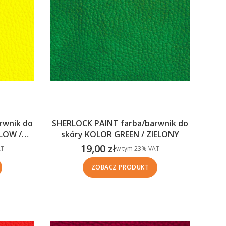
rwnik do
SHERLOCK PAINT farba/barwnik do
LOW /
skóry KOLOR GREEN / ZIELONY
19,00 zł
w tym %s VAT
T
w tym
23%
VAT
Cena brutto
ZOBACZ PRODUKT