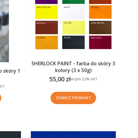
SHERLOCK PAINT - farba do skóry 3
kolory (3 x 50g)
o skóry 1
55,00 zł
w tym %s VAT
w tym
23%
VAT
Cena brutto
T
AT
ZOBACZ PRODUKT