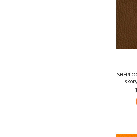
SHERLOC
skór