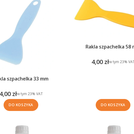
Rakla szpachelka 58
4,00 zł
w tym %s VAT
w tym
23%
VA
Cena brutto
kla szpachelka 33 mm
4,00 zł
w tym %s VAT
w tym
23%
VAT
Cena brutto
DO KOSZYKA
DO KOSZYKA