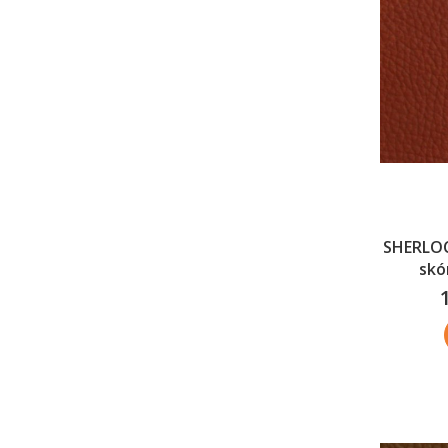
SHERLOC
skó