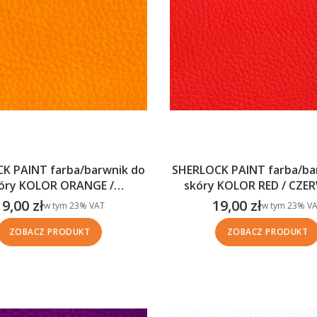
K PAINT farba/barwnik do
SHERLOCK PAINT farba/ba
óry KOLOR ORANGE /
skóry KOLOR RED / CZ
POMARAŃCZOWY
19,00 zł
19,00 zł
w tym %s VAT
w tym %s VAT
w tym
23%
VAT
w tym
23%
VA
Cena brutto
Cena brutto
ZOBACZ PRODUKT
ZOBACZ PRODUKT