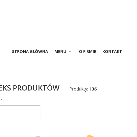
STRONA GŁÓWNA
MENU
O FIRMIE
KONTAKT
W
DEKS PRODUKTÓW
Produkty:
136
produktów
e:
e