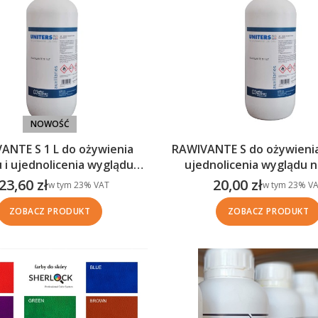
NOWOŚĆ
ANTE S 1 L do ożywienia
RAWIVANTE S do ożywienia
 i ujednolicenia wyglądu
ujednolicenia wyglądu 
nubuku
23,60 zł
20,00 zł
w tym %s VAT
w tym %s VAT
w tym
23%
VAT
w tym
23%
VA
ena brutto
Cena brutto
ZOBACZ PRODUKT
ZOBACZ PRODUKT