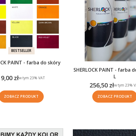
BESTSELLER
K PAINT - farba do skóry
SHERLOCK PAINT - farba d
L
19,00 zł
w tym %s VAT
w tym
23%
VAT
Cena brutto
256,50 zł
w tym %s VA
w tym
23%
V
Cena brutto
ZOBACZ PRODUKT
ZOBACZ PRODUKT