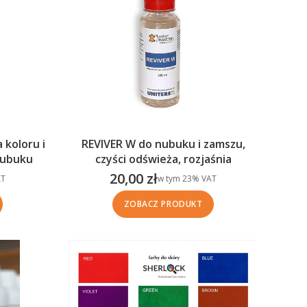
 koloru i
REVIVER W do nubuku i zamszu,
nubuku
czyści odświeża, rozjaśnia
20,00 zł
w tym %s VAT
T
w tym
23%
VAT
Cena brutto
ZOBACZ PRODUKT