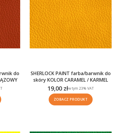
rwnik do
SHERLOCK PAINT farba/barwnik do
BRĄZOWY
skóry KOLOR CARAMEL / KARMEL
19,00 zł
w tym %s VAT
T
w tym
23%
VAT
Cena brutto
ZOBACZ PRODUKT