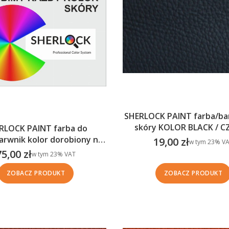
SHERLOCK PAINT farba/ba
skóry KOLOR BLACK / 
RLOCK PAINT farba do
arwnik kolor dorobiony na
19,00 zł
w tym %s VAT
w tym
23%
VA
Cena brutto
zamówienie
75,00 zł
w tym %s VAT
w tym
23%
VAT
Cena brutto
ZOBACZ PRODUKT
ZOBACZ PRODUKT