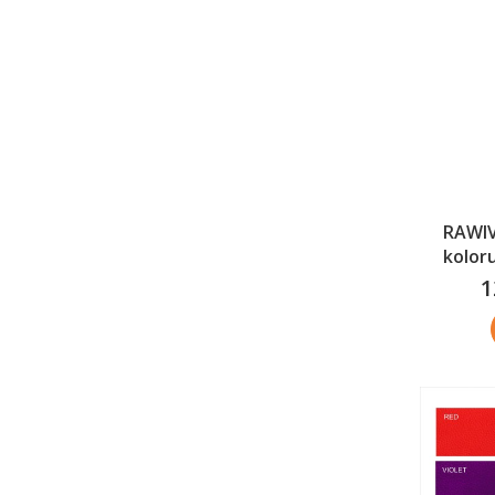
RAWIV
koloru
1
C