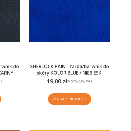
rwnik do
SHERLOCK PAINT farba/barwnik do
CZARNY
skóry KOLOR BLUE / NIEBIESKI
19,00 zł
w tym %s VAT
T
w tym
23%
VAT
Cena brutto
ZOBACZ PRODUKT