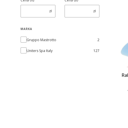
Cena od
Cena do
zł
zł
MARKA
Marka
Gruppo Mastrotto
2
Uniters Spa Italy
127
Ra