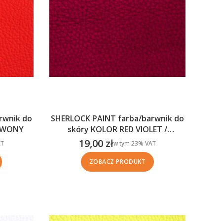
rwnik do
SHERLOCK PAINT farba/barwnik do
ERWONY
skóry KOLOR RED VIOLET /
CZERWONY FIOLET
19,00 zł
w tym %s VAT
T
w tym
23%
VAT
Cena brutto
ZOBACZ PRODUKT