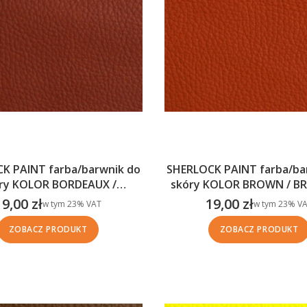
K PAINT farba/barwnik do
SHERLOCK PAINT farba/ba
ry KOLOR BORDEAUX /
skóry KOLOR BROWN / 
BORDOWY
19,00 zł
19,00 zł
w tym %s VAT
w tym %s VAT
w tym
23%
VAT
w tym
23%
VA
Cena brutto
Cena brutto
ZOBACZ PRODUKT
ZOBACZ PRODUKT