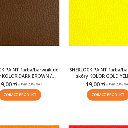
K PAINT farba/barwnik do
SHERLOCK PAINT farba/ba
y KOLOR DARK BROWN /
skóry KOLOR GOLD YEL
CIEMNY BRĄZ
ŻÓŁTY
19,00 zł
19,00 zł
w tym %s VAT
w tym %s VAT
w tym
23%
VAT
w tym
23%
VA
Cena brutto
Cena brutto
ZOBACZ PRODUKT
ZOBACZ PRODUKT