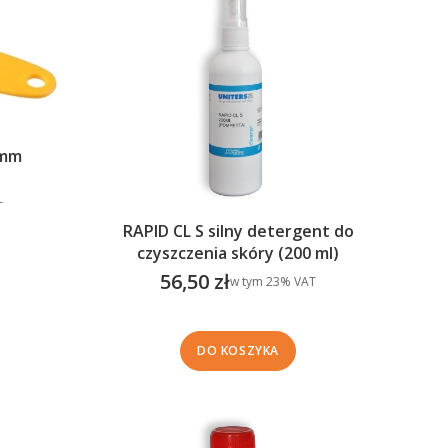
 mm
T
RAPID CL S silny detergent do
czyszczenia skóry (200 ml)
56,50 zł
w tym %s VAT
w tym
23%
VAT
Cena brutto
DO KOSZYKA