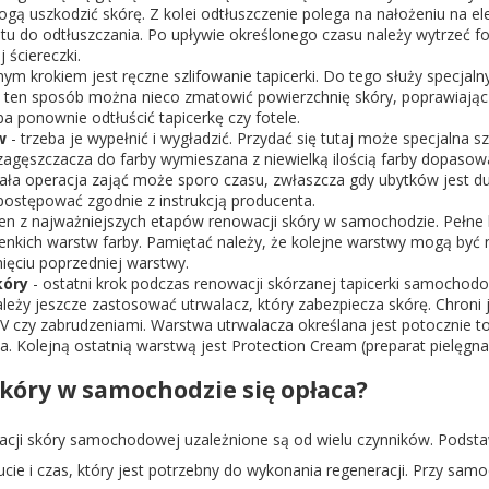
ogą uszkodzić skórę. Z kolei odtłuszczenie polega na nałożeniu na e
tu do odtłuszczania. Po upływie określonego czasu należy wytrzeć fot
 ściereczki.
nym krokiem jest ręczne szlifowanie tapicerki. Do tego służy specjal
W ten sposób można nieco zmatowić powierzchnię skóry, poprawiając
a ponownie odtłuścić tapicerkę czy fotele.
w
- trzeba je wypełnić i wygładzić. Przydać się tutaj może specjalna 
 zagęszczacza do farby wymieszana z niewielką ilością farby dopasow
i. Cała operacja zająć może sporo czasu, zwłaszcza gdy ubytków jest d
postępować zgodnie z instrukcją producenta.
den z najważniejszych etapów renowacji skóry w samochodzie. Pełne 
enkich warstw farby. Pamiętać należy, że kolejne warstwy mogą być
ęciu poprzedniej warstwy.
kóry
- ostatni krok podczas renowacji skórzanej tapicerki samochod
ależy jeszcze zastosować utrwalacz, który zabezpiecza skórę. Chroni 
czy zabrudzeniami. Warstwa utrwalacza określana jest potocznie top, 
. Kolejną ostatnią warstwą jest Protection Cream (preparat pielęgna
kóry w samochodzie się opłaca?
acji skóry samochodowej uzależnione są od wielu czynników. Pods
cie i czas, który jest potrzebny do wykonania regeneracji. Przy samo