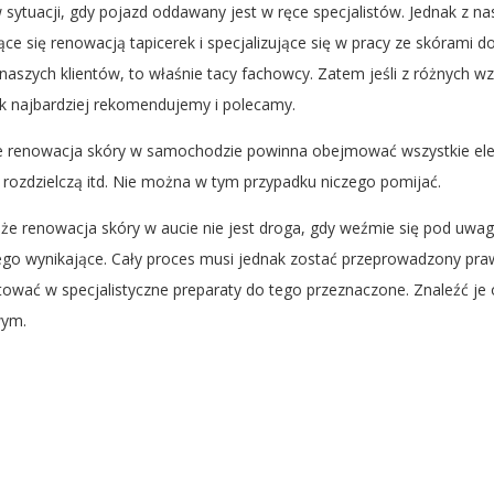
 w sytuacji, gdy pojazd oddawany jest w ręce specjalistów. Jednak z 
ące się renowacją tapicerek i specjalizujące się w pracy ze skórami 
naszych klientów, to właśnie tacy fachowcy. Zatem jeśli z różnych wz
ak najbardziej rekomendujemy i polecamy.
że renowacja skóry w samochodzie powinna obejmować wszystkie el
kę rozdzielczą itd. Nie można w tym przypadku niczego pomijać.
że renowacja skóry w aucie nie jest droga, gdy weźmie się pod uwa
 tego wynikające. Cały proces musi jednak zostać przeprowadzony pr
tować w specjalistyczne preparaty do tego przeznaczone. Znaleźć je
wym.