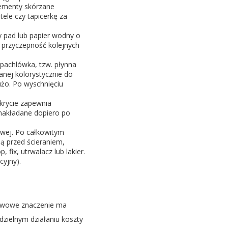
lementy skórzane
ele czy tapicerkę za
ny pad lub papier wodny o
 przyczepność kolejnych
szpachlówka, tzw. płynna
anej kolorystycznie do
użo. Po wyschnięciu
krycie zapewnia
 nakładane dopiero po
owej. Po całkowitym
ją przed ścieraniem,
fix, utrwalacz lub lakier.
cyjny).
tawowe znaczenie ma
dzielnym działaniu koszty