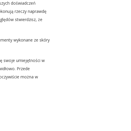
naszych doświadczeń
dokonują rzeczy naprawdę
ględów stwierdzisz, że
ementy wykonane ze skóry
gę swoje umiejętności w
awidłowo. Przede
 oczywiście można w