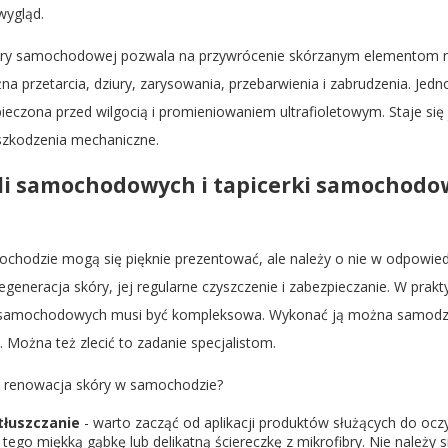
wygląd.
ry samochodowej pozwala na przywrócenie skórzanym elementom n
 przetarcia, dziury, zarysowania, przebarwienia i zabrudzenia. Jedn
ieczona przed wilgocią i promieniowaniem ultrafioletowym. Staje się
uszkodzenia mechaniczne.
li samochodowych i tapicerki samochodow
chodzie mogą się pięknie prezentować, ale należy o nie w odpowie
generacja skóry, jej regularne czyszczenie i zabezpieczanie. W prakt
 samochodowych musi być kompleksowa. Wykonać ją można samodz
. Można też zlecić to zadanie specjalistom.
ię renowacja skóry w samochodzie?
tłuszczanie
- warto zacząć od aplikacji produktów służących do ocz
 tego miękką gąbkę lub delikatną ściereczkę z mikrofibry. Nie należ