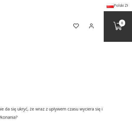
Polski
Zł
Produkty 
Koszyk
Ulubione
Zaloguj się
e da się ukryć, że wraz z upływem czasu wyciera się i
ykonania?