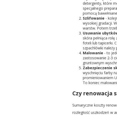
detergenty, które m
specjalnego prepara
pomocą bawełnianej
Szlifowanie
- kolej
wysokiej gradacji. 
warstw. Potem trzeb
Usuwanie ubytkó
skóra pełniąca rolę
foteli lub tapicerk
szpachlówki należy 
Malowanie
- to je
zastosowanie 2-3 ci
gruntownym wyschni
Zabezpieczenie s
wyschnięciu farby n
promieniowaniem UV 
To koniec malowania
Czy renowacja s
Sumaryczne koszty renow
rozległość uszkodzeń w au