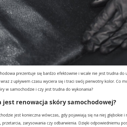
odowa prezentuje się bardzo efektownie i wcale nie jest trudna do 
e wraz z upływem czasu wyciera się i traci swój pierwotny kolor. Co mo
óry w samochodzie i czy jest trudna do wykonania?
a jest renowacja skóry samochodowej?
dzie jest konieczna wówczas, gdy pojawiają się na niej głębokie i
y, przetarcia, zarysowania czy odbarwienia. Dzięki odpowiedniemu 