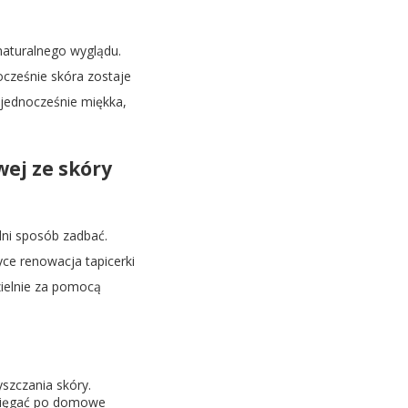
aturalnego wyglądu.
ocześnie skóra zostaje
 jednocześnie miękka,
ej ze skóry
dni sposób zadbać.
yce renowacja tapicerki
ielnie za pomocą
yszczania skóry.
y sięgać po domowe