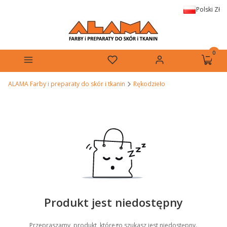
Polski
Zł
Produkt
Menu
Ulubione
Zaloguj się
Koszyk
ALAMA Farby i preparaty do skór i tkanin
Rękodzieło
Produkt jest niedostępny
Przepraszamy, produkt, którego szukasz jest niedostępny.