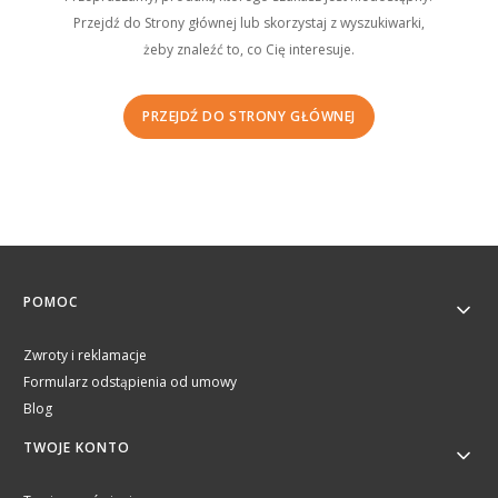
Przejdź do Strony głównej lub skorzystaj z wyszukiwarki,
żeby znaleźć to, co Cię interesuje.
PRZEJDŹ DO STRONY GŁÓWNEJ
Linki w stopce
POMOC
Zwroty i reklamacje
Formularz odstąpienia od umowy
Blog
TWOJE KONTO