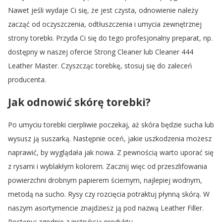
Nawet jeśli wydaje Ci się, że jest czysta, odnowienie należy
zacząć od oczyszczenia, odtłuszczenia i umycia zewnętrznej
strony torebki. Przyda Ci się do tego profesjonalny preparat, np.
dostępny w naszej ofercie Strong Cleaner lub Cleaner 444
Leather Master. Czyszcząc torebkę, stosuj się do zaleceń
producenta.
Jak odnowić skórę torebki?
Po umyciu torebki cierpliwie poczekaj, aż skóra będzie sucha lub
wysusz ją suszarką. Następnie oceń, jakie uszkodzenia możesz
naprawić, by wyglądała jak nowa. Z pewnością warto uporać się
z rysami i wyblakłym kolorem. Zacznij więc od przeszlifowania
powierzchni drobnym papierem ściernym, najlepiej wodnym,
metodą na sucho. Rysy czy rozcięcia potraktuj płynną skórą. W
naszym asortymencie znajdziesz ją pod nazwą Leather Filler.
Postępuj zgodnie z instrukcją produktu.