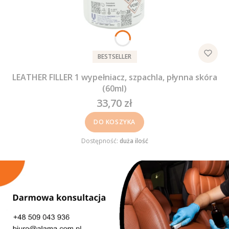
BESTSELLER
LEATHER FILLER 1 wypełniacz, szpachla, płynna skóra
(60ml)
33,70 zł
Cena
DO KOSZYKA
Dostępność:
duża ilość